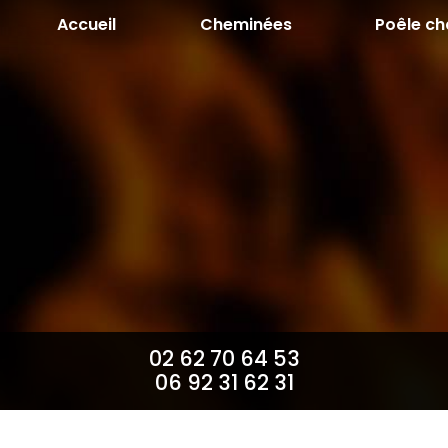
Aller
Accueil
Cheminées
Poêle ch
au
contenu
principal
02 62 70 64 53
06 92 31 62 31