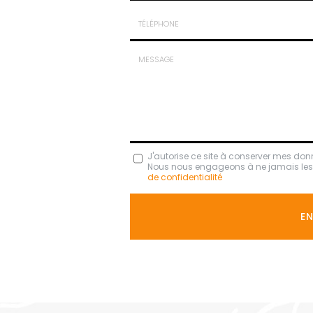
Nom
-
Prénom
Tél.
:
:
*
*
Message
J'autorise ce site à conserver mes don
Nous nous engageons à ne jamais les di
:
de confidentialité
*
Acceptation
RGPD
E
*