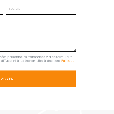
Email
:
*
Société
:
nées personnelles transmises via ce formulaire.
ffuser ni à les transmettre à des tiers.
Politique
NVOYER