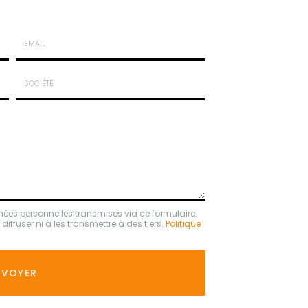
Email
:
*
Société
:
nées personnelles transmises via ce formulaire.
ffuser ni à les transmettre à des tiers.
Politique
NVOYER