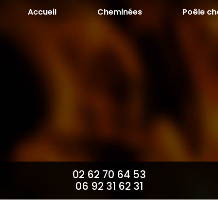
Aller
Accueil
Cheminées
Poêle ch
au
contenu
principal
02 62 70 64 53
06 92 31 62 31