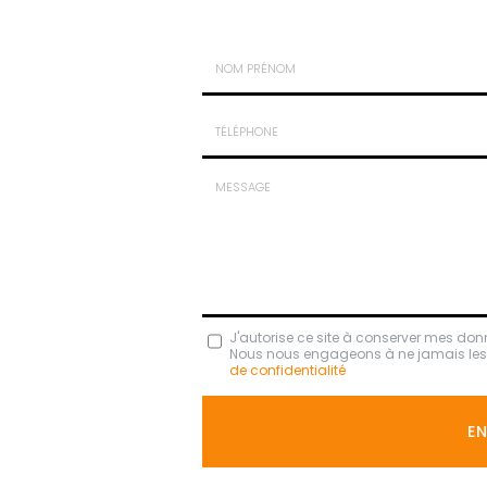
Nom
-
Prénom
Tél.
:
:
*
*
Message
J'autorise ce site à conserver mes don
Nous nous engageons à ne jamais les di
:
de confidentialité
*
Acceptation
RGPD
E
*