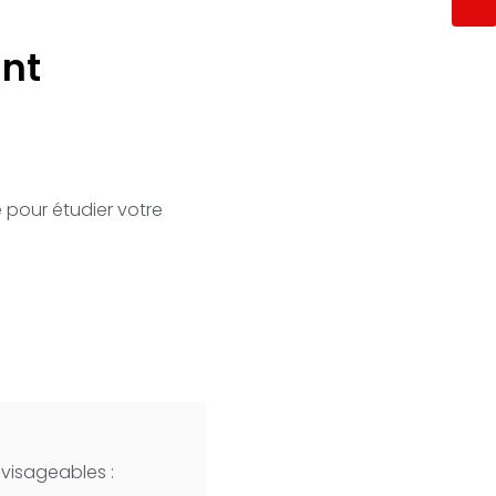
ant
e pour étudier votre
nvisageables :