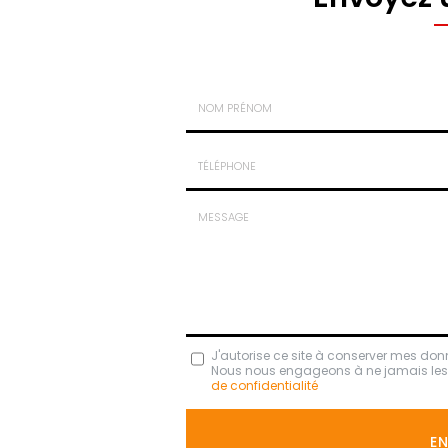
Nom
-
Prénom
Tél.
:
:
*
*
Message
J'autorise ce site à conserver mes don
Nous nous engageons à ne jamais les di
:
de confidentialité
*
Acceptation
RGPD
E