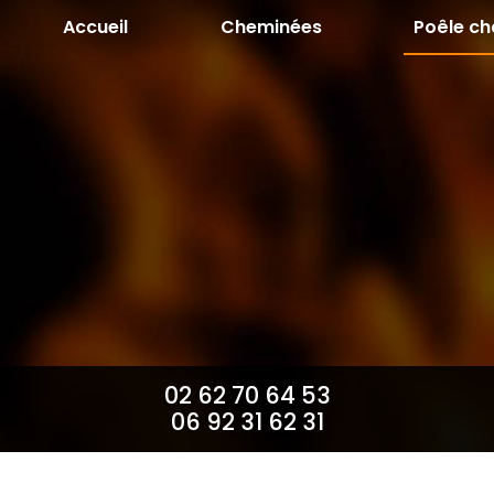
Aller
Accueil
Cheminées
Poêle ch
au
contenu
principal
02 62 70 64 53
06 92 31 62 31