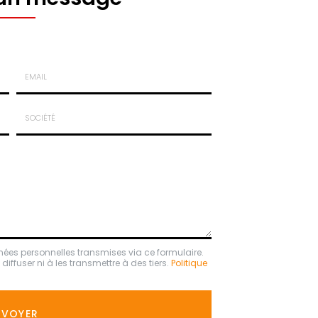
Email
:
*
Société
:
nées personnelles transmises via ce formulaire.
ffuser ni à les transmettre à des tiers.
Politique
NVOYER