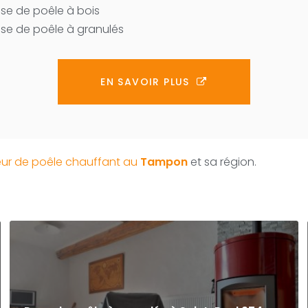
se de poêle à bois
se de poêle à granulés
EN SAVOIR PLUS
teur de poêle chauffant au
Tampon
et sa région.