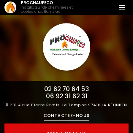
PROCHAUFECO
Aller
Installateur de cheminées et
Togg
au
poêles chauffants au
Tampon
navi
contenu
principal
02 62 70 64 53
06 92 31 62 31
231 A rue Pierre Rivals, Le Tampon
97418 LA RÉUNION
CONTACTEZ-
NOUS