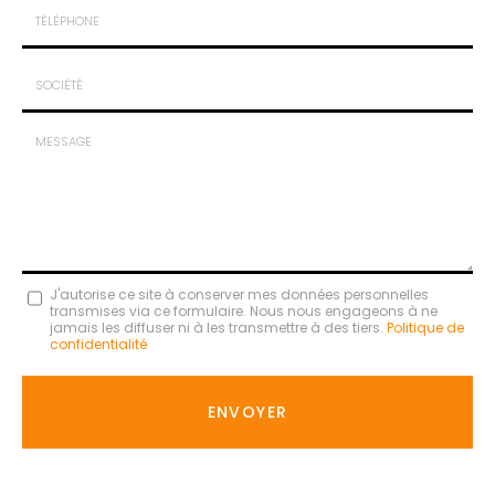
:
:
*
*
Tél.
:
*
Société
:
Message
J'autorise ce site à conserver mes données personnelles
transmises via ce formulaire. Nous nous engageons à ne
:
jamais les diffuser ni à les transmettre à des tiers.
Politique de
confidentialité
*
Acceptation
RGPD
ENVOYER
*