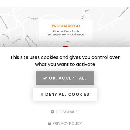
This site uses cookies and gives you control over
what you want to activate
OK, ACCEPT ALL
En savoir +
PROCHAUFECO, installateur de cheminées et poêles
DENY ALL COOKIES
chauffants au Tampon
PROCHAUFECO
Mentions légales
-
Plan du site
-
Liens utiles
-
Secteur
PERSONALIZE
Création et référencement de site Internet
Fermer
PRIVACY POLICY
Demande de Devis
Notre savoir-faire : Installateur de cheminées et
poêles chauffants au Tampon